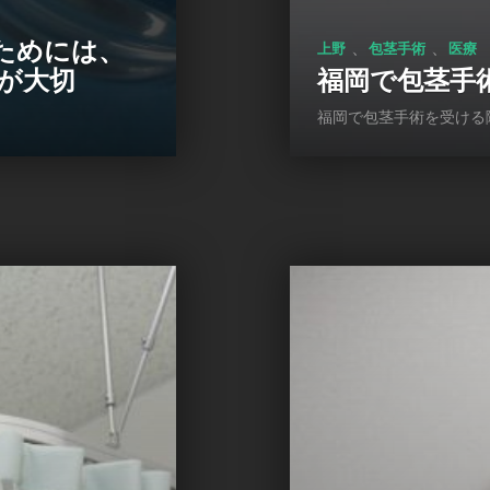
ためには、
、
、
上野
包茎手術
医療
が大切
福岡で包茎手
福岡で包茎手術を受ける際の