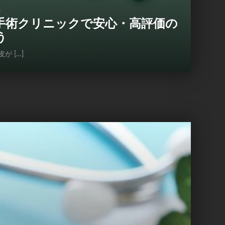
屋
手術クリニックで安心・高評価の
う
 […]