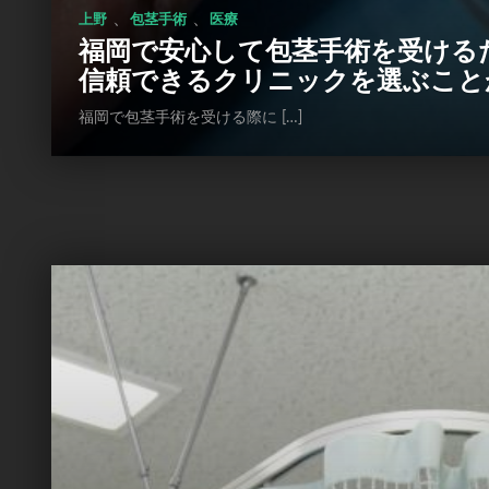
、
、
上野
包茎手術
医療
福岡で安心して包茎手術を受ける
信頼できるクリニックを選ぶこと
福岡で包茎手術を受ける際に […]