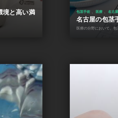
環境と高い満
、
、
包茎手術
医療
名古
名古屋の包茎
医療の分野において、包茎手