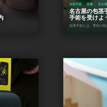
、
、
包茎手術
医療
名古
名古屋の包茎
内
手術を受けよ
包茎手術とは、男性の包皮が