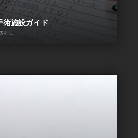
屋
手術施設ガイド
 […]