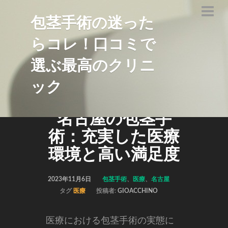
包茎手術の迷った
らコレ！口コミで
選ぶ最高のクリニ
ック
名古屋の包茎手
術：充実した医療
環境と高い満足度
2023年11月6日
包茎手術
、
医療
、
名古屋
タグ
医療
投稿者:
GIOACCHINO
医療における包茎手術の実態に