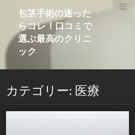
包茎手術の迷った
らコレ！口コミで
選ぶ最高のクリニ
ック
カテゴリー: 医療