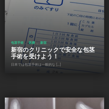
、
、
包茎手術
医療
新宿
新宿のクリニックで安全な包茎
手術を受けよう！
日本では包茎手術は一般的な […]