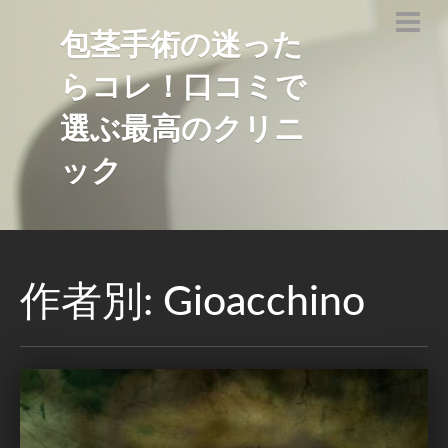
包茎手術の迷った
らコレ！口コミで
選ぶ最高のクリニ
ック
作者別:
Gioacchino