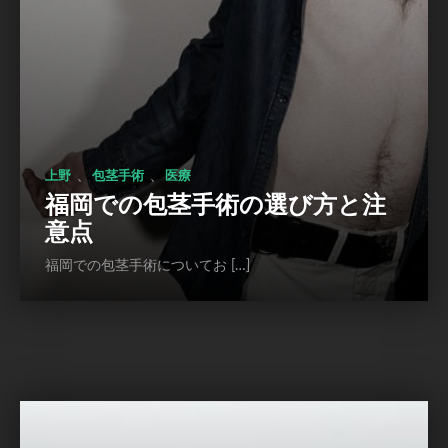
、
、
上野
包茎手術
医療
福岡での包茎手術の選び方と注
意点
福岡での包茎手術についてお […]