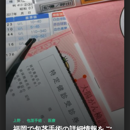
、
、
上野
包茎手術
医療
福岡で包茎手術の詳細情報をご