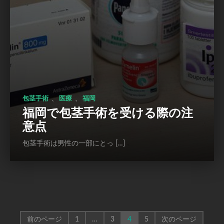
、
、
包茎手術
医療
福岡
福岡で包茎手術を受ける際の注
意点
包茎手術は男性の一部にとっ […]
前のページ
1
…
3
4
5
次のページ